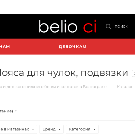
ПОИСК
НАМ
ДЕВОЧКАМ
ояса для чулок, подвязки
—
о и детского нижнего белья и колготок в Волгограде
Каталог
стание)
е в магазинах
Бренд
Категория