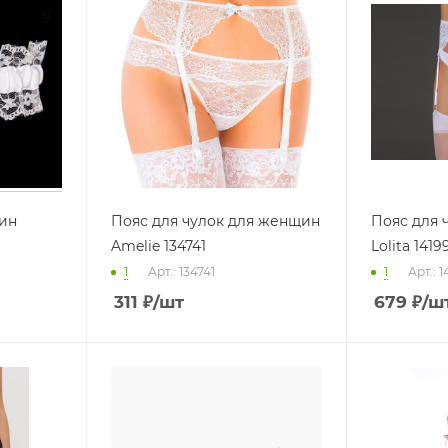
ин
Пояс для чулок для женщин
Пояс для 
Amelie 134741
Lolita 1419
1
Арт.: 134741
1
Арт.: 1
311
₽
/шт
679
₽
/ш