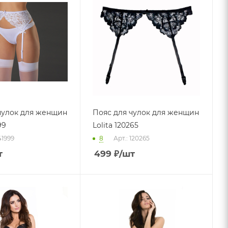
чулок для женщин
Пояс для чулок для женщин
99
Lolita 120265
41999
8
Арт.: 120265
т
499
₽
/шт