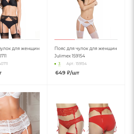
чулок для женщин
Пояс для чулок для женщин
0711
Julimex 159154
40711
3
Арт.: 159154
т
649
₽
/шт