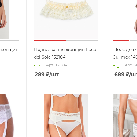
я женщин
Подвязка для женщин Luce
Пояс для 
del Sole 152184
Julimex 14
3
Арт.: 152184
1
Арт.: 1
289
₽
/шт
689
₽
/ш