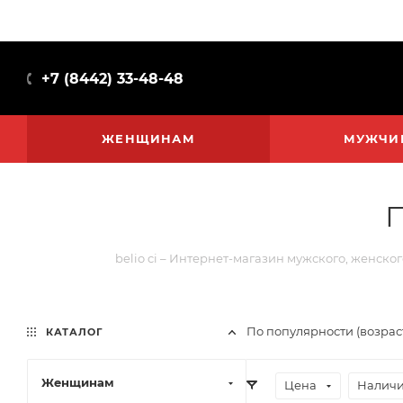
+7 (8442) 33-48-48
ЖЕНЩИНАМ
МУЖЧИ
П
belio ci – Интернет-магазин мужского, женског
По популярности (возра
КАТАЛОГ
Женщинам
Цена
Наличи