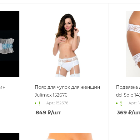
ин
Пояс для чулок для женщин
Подвязка 
Julimex 152676
del Sole 14
1
Арт.: 152676
9
Арт.: 
849
₽
/шт
369
₽
/ш