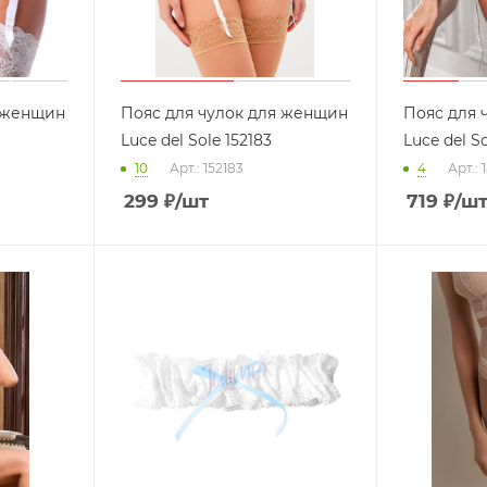
я женщин
Пояс для чулок для женщин
Пояс для 
Luce del Sole 152183
Luce del S
10
Арт.: 152183
4
Арт.: 
299
₽
/шт
719
₽
/ш