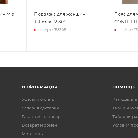
ин Mia-
Подвязка для женщин
Пояс для 
Julimex 155305
CONTE ELE
Арт.: 155305
Арт.: 1
ИНФОРМАЦИЯ
ПОМОЩЬ
Условия оплаты
Как сделать
Условия доставки
Ткани и ухо
Гарантия на товар
Таблицы ра
Возврат и обмен
Условия пр
Магазины