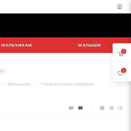
МАЛЬЧИКАМ
МАЛЫШИ
0
0
20
—
—
Женщинам
Пояса для чулок, подвязки