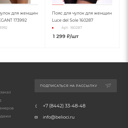
чулок для женщин
Пояс для чулок для женщин
GANT 173992
Luce del Sole 160287
73992
Арт.: 160287
1 299
₽
/шт
ПОДПИСАТЬСЯ НА РАССЫЛКУ
 заказ
д
+7 (8442) 33-48-48
змеров
одажи
info@belioci.ru