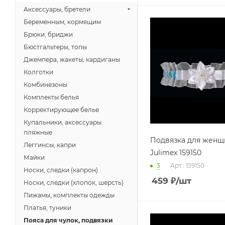
Аксессуары, бретели
Беременным, кормящим
Брюки, бриджи
Бюстгальтеры, топы
Джемпера, жакеты, кардиганы
Колготки
Комбинезоны
Комплекты белья
Корректирующее белье
Купальники, аксессуары
пляжные
Подвязка для женщ
Леггинсы, капри
Julimex 159150
Майки
3
Арт.: 159150
Носки, следки (капрон)
459
₽
/шт
Носки, следки (хлопок, шерсть)
Пижамы, комплекты одежды
Платья, туники
Пояса для чулок, подвязки