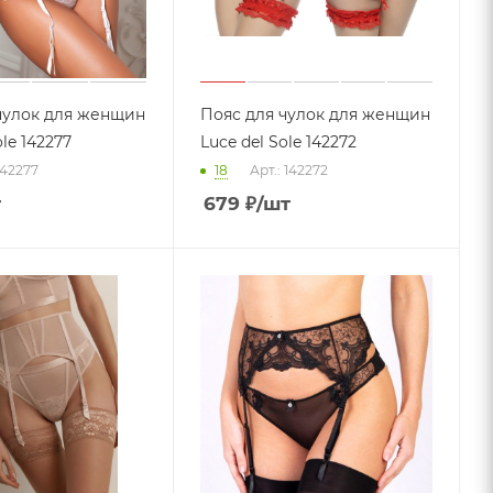
чулок для женщин
Пояс для чулок для женщин
ole 142277
Luce del Sole 142272
142277
18
Арт.: 142272
т
679
₽
/шт