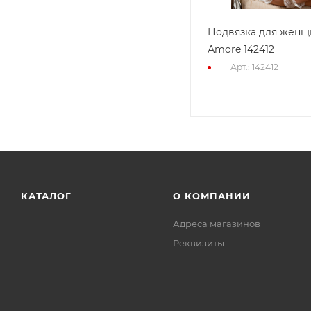
Подвязка для женщ
Аmore 142412
Арт.: 142412
КАТАЛОГ
О КОМПАНИИ
Адреса магазинов
Реквизиты