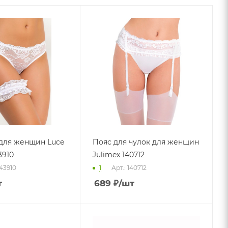
для женщин Luce
Пояс для чулок для женщин
3910
Julimex 140712
143910
1
Арт.: 140712
т
689
₽
/шт