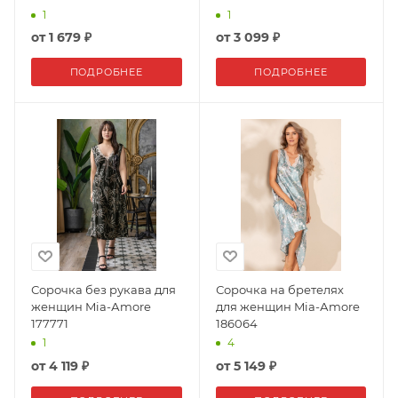
1
1
от
1 679 ₽
от
3 099 ₽
ПОДРОБНЕЕ
ПОДРОБНЕЕ
Сорочка без рукава для
Сорочка на бретелях
женщин Mia-Аmore
для женщин Mia-Аmore
177771
186064
1
4
от
4 119 ₽
от
5 149 ₽