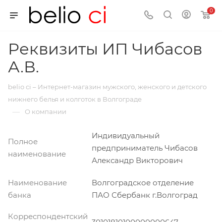
0
Реквизиты ИП Чибасов
А.В.
belio ci – Интернет-магазин мужского, женского и детского
нижнего белья и колготок в Волгограде
—
О компании
Индивидуальный
Полное
предприниматель Чибасов
наименование
Александр Викторович
Наименование
Волгоградское отделение
банка
ПАО Сбербанк г.Волгоград
Корреспондентский