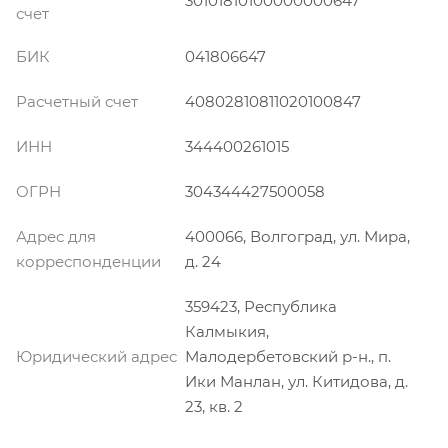
30101810100000000647
счет
БИК
041806647
Расчетный счет
40802810811020100847
ИНН
344400261015
ОГРН
304344427500058
Адрес для
400066, Волгоград, ул. Мира,
корреспонденции
д. 24
359423, Республика
Калмыкия,
Юридический адреc
Малодербетовский р-н., п.
Ики Манлан, ул. Китидова, д.
23, кв. 2