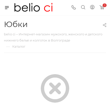
0
Юбки
belio ci – Интернет-магазин мужского, женского и детского
нижнего белья и колготок в Волгограде
—
Каталог