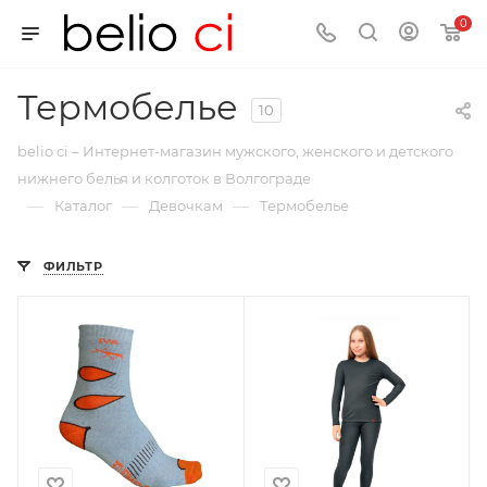
0
Термобелье
10
belio ci – Интернет-магазин мужского, женского и детского
нижнего белья и колготок в Волгограде
—
—
—
Каталог
Девочкам
Термобелье
ФИЛЬТР