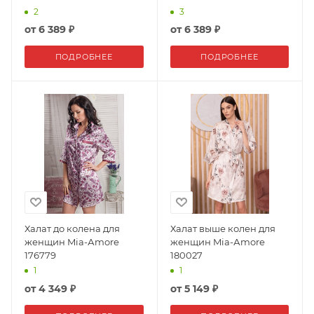
2
3
от
6 389 ₽
от
6 389 ₽
ПОДРОБНЕЕ
ПОДРОБНЕЕ
Халат до колена для
Халат выше колен для
женщин Mia-Аmore
женщин Mia-Аmore
176779
180027
1
1
от
4 349 ₽
от
5 149 ₽