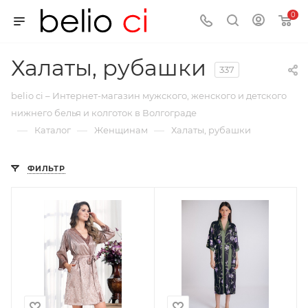
0
Халаты, рубашки
337
belio ci – Интернет-магазин мужского, женского и детского
нижнего белья и колготок в Волгограде
—
—
—
Каталог
Женщинам
Халаты, рубашки
ФИЛЬТР