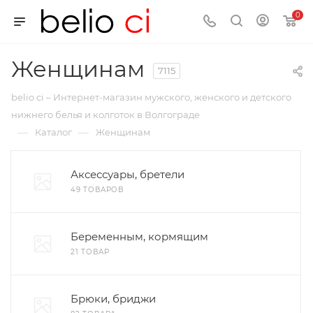
0
Женщинам
7115
belio ci – Интернет-магазин мужского, женского и детского
нижнего белья и колготок в Волгограде
—
—
Каталог
Женщинам
Аксессуары, бретели
49 ТОВАРОВ
Беременным, кормящим
21 ТОВАР
Брюки, бриджи