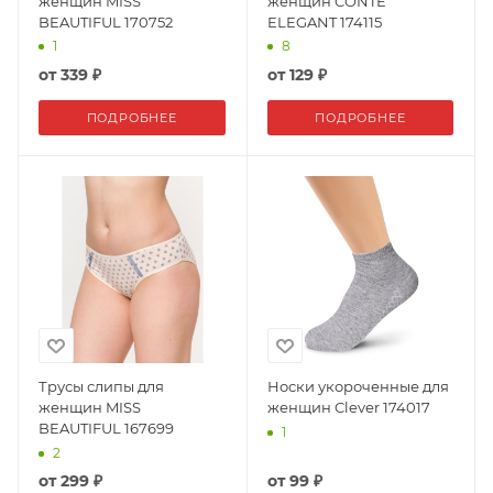
женщин MISS
женщин CONTE
BEAUTIFUL 170752
ELEGANT 174115
1
8
от
339 ₽
от
129 ₽
ПОДРОБНЕЕ
ПОДРОБНЕЕ
Трусы слипы для
Носки укороченные для
женщин MISS
женщин Clever 174017
BEAUTIFUL 167699
1
2
от
299 ₽
от
99 ₽