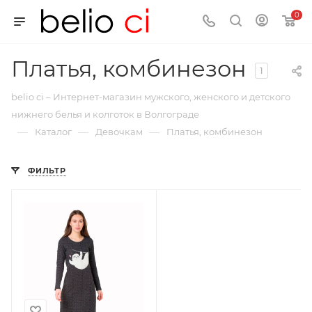
0
Платья, комбинезон
1
belio ci – Интернет-магазин мужского, женского и детского
нижнего белья и колготок в Волгограде
—
—
—
Каталог
Девочкам
Платья, комбинезон
ФИЛЬТР