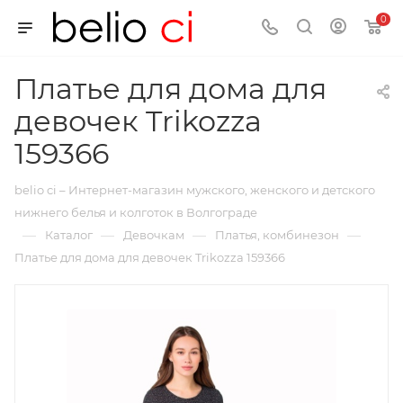
0
Платье для дома для
девочек Trikozza
159366
belio ci – Интернет-магазин мужского, женского и детского
нижнего белья и колготок в Волгограде
—
—
—
—
Каталог
Девочкам
Платья, комбинезон
Платье для дома для девочек Trikozza 159366