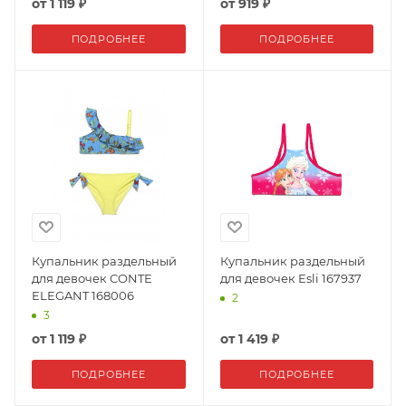
от
1 119 ₽
от
919 ₽
ПОДРОБНЕЕ
ПОДРОБНЕЕ
Купальник раздельный
Купальник раздельный
для девочек CONTE
для девочек Esli 167937
ELEGANT 168006
2
3
от
1 119 ₽
от
1 419 ₽
ПОДРОБНЕЕ
ПОДРОБНЕЕ