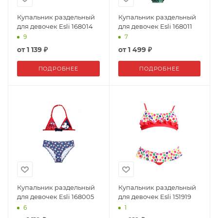
Купальник раздельный
Купальник раздельный
для девочек Esli 168014
для девочек Esli 168011
9
7
от
1 139 ₽
от
1 499 ₽
ПОДРОБНЕЕ
ПОДРОБНЕЕ
Купальник раздельный
Купальник раздельный
для девочек Esli 168005
для девочек Esli 151919
6
1