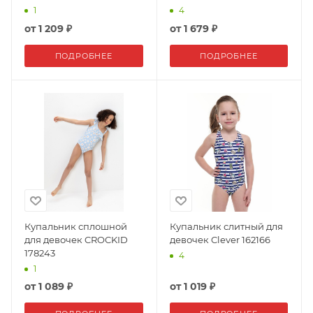
1
4
от
1 209 ₽
от
1 679 ₽
ПОДРОБНЕЕ
ПОДРОБНЕЕ
Купальник сплошной
Купальник слитный для
для девочек CROCKID
девочек Clever 162166
178243
4
1
от
1 089 ₽
от
1 019 ₽