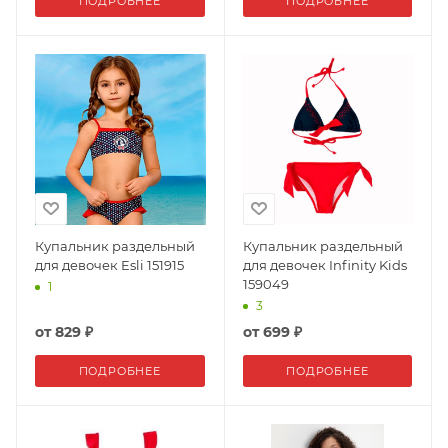
ПОДРОБНЕЕ
ПОДРОБНЕЕ
Купальник раздельный
Купальник раздельный
для девочек Esli 151915
для девочек Infinity Kids
159049
1
3
от
829 ₽
от
699 ₽
ПОДРОБНЕЕ
ПОДРОБНЕЕ