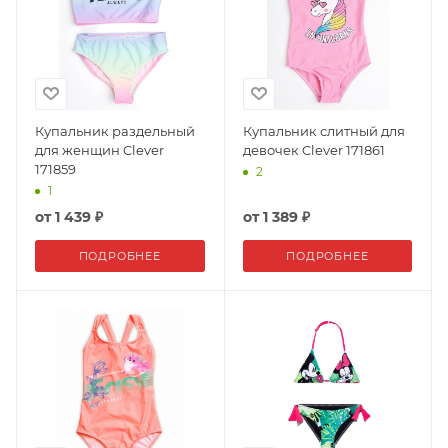
Купальник раздельный
Купальник слитный для
для женщин Clever
девочек Clever 171861
171859
2
1
от
1 439 ₽
от
1 389 ₽
ПОДРОБНЕЕ
ПОДРОБНЕЕ