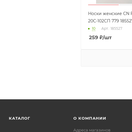
Носки женские CN 
20С-102СП 779 18552
10
Арт.: 185527
259
₽
/шт
КАТАЛОГ
О КОМПАНИИ
Адреса магазинов