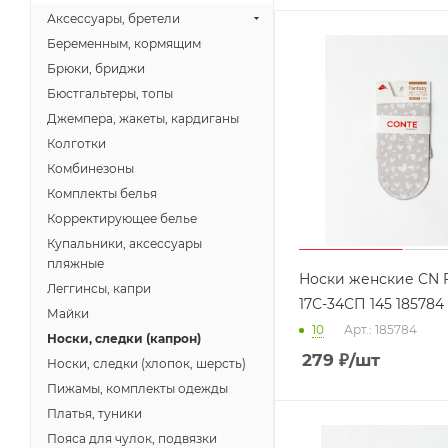
Аксессуары, бретели
Беременным, кормящим
Брюки, бриджи
Бюстгальтеры, топы
Джемпера, жакеты, кардиганы
Колготки
Комбинезоны
Комплекты белья
Корректирующее белье
Купальники, аксессуары
пляжные
Носки женские CN 
Леггинсы, капри
17С-34СП 145 185784
Майки
10
Арт.: 185784
Носки, следки (капрон)
279
₽
/шт
Носки, следки (хлопок, шерсть)
Пижамы, комплекты одежды
Платья, туники
Пояса для чулок, подвязки