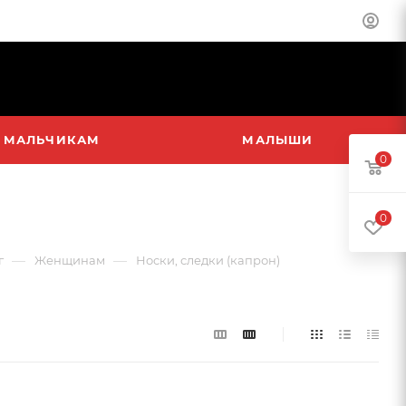
МАЛЬЧИКАМ
МАЛЫШИ
0
0
—
—
г
Женщинам
Носки, следки (капрон)