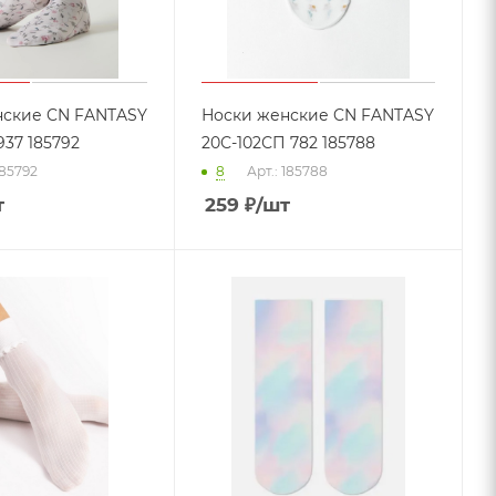
нские CN FANTASY
Носки женские CN FANTASY
937 185792
20С-102СП 782 185788
185792
8
Арт.: 185788
т
259
₽
/шт