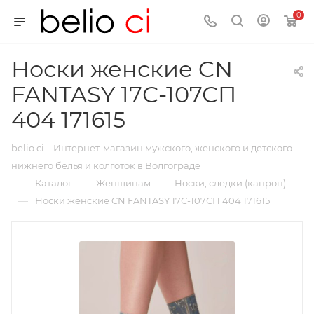
0
Носки женские CN
FANTASY 17С-107СП
404 171615
belio ci – Интернет-магазин мужского, женского и детского
нижнего белья и колготок в Волгограде
—
—
—
Каталог
Женщинам
Носки, следки (капрон)
—
Носки женские CN FANTASY 17С-107СП 404 171615