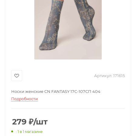
Артикул:
171615
Носки женские CN FANTASY 17С-107СП 404
Подробности
279
₽
/шт
: 1
в 1 магазине