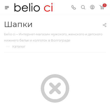
0
Шапки
belio ci – Интернет-магазин мужского, женского и детского
нижнего белья и колготок в Волгограде
—
Каталог