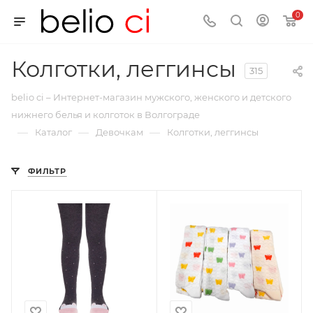
0
Колготки, леггинсы
315
belio ci – Интернет-магазин мужского, женского и детского
нижнего белья и колготок в Волгограде
—
—
—
Каталог
Девочкам
Колготки, леггинсы
ФИЛЬТР