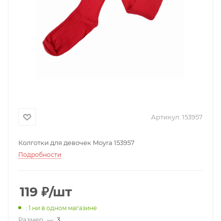
Артикул:
153957
Колготки для девочек Moyra 153957
Подробности
119
₽
/шт
: 1
ни в одном магазине
Размер
—
3