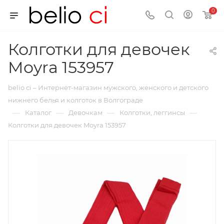
0
Колготки для девочек
Moyra 153957
belio ci – Интернет-магазин мужского, женского и детского
нижнего белья и колготок в Волгограде
—
—
—
—
Каталог
Девочкам
Колготки, леггинсы
Колготки для девочек Moyra 153957