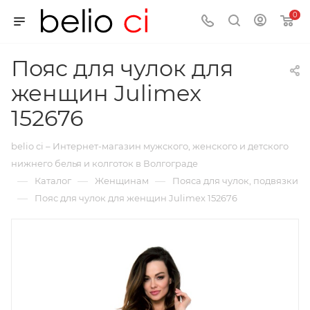
0
Пояс для чулок для
женщин Julimex
152676
belio ci – Интернет-магазин мужского, женского и детского
нижнего белья и колготок в Волгограде
—
—
—
Каталог
Женщинам
Пояса для чулок, подвязки
—
Пояс для чулок для женщин Julimex 152676