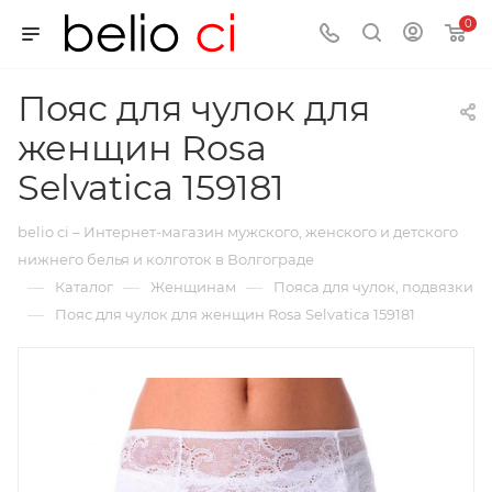
0
Пояс для чулок для
женщин Rosa
Selvatica 159181
belio ci – Интернет-магазин мужского, женского и детского
нижнего белья и колготок в Волгограде
—
—
—
Каталог
Женщинам
Пояса для чулок, подвязки
—
Пояс для чулок для женщин Rosa Selvatica 159181