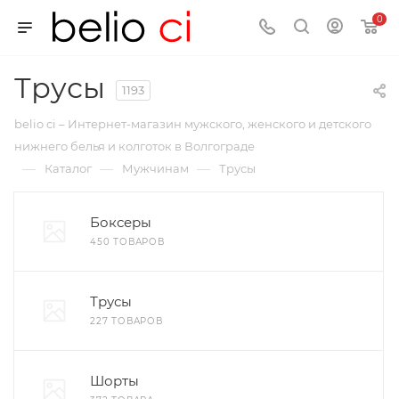
0
Трусы
1193
belio ci – Интернет-магазин мужского, женского и детского
нижнего белья и колготок в Волгограде
—
—
—
Каталог
Мужчинам
Трусы
Боксеры
450 ТОВАРОВ
Трусы
227 ТОВАРОВ
Шорты