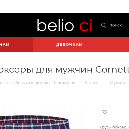
ПОИСК
НАМ
ДЕВОЧКАМ
оксеры для мужчин Cornett
—
—
нижнего белья и колготок в Волгограде
Каталог
Мужчина
Трусы боксеры