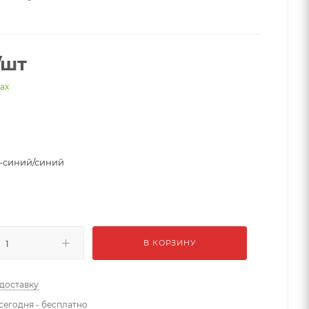
/шт
нах
-синий/синий
В КОРЗИНУ
 доставку
сегодня - бесплатно