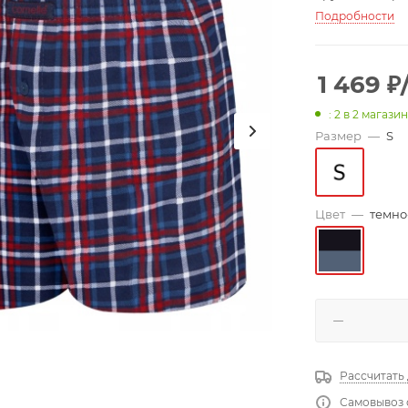
Подробности
1 469
₽
: 2
в 2 магази
Размер
—
S
Цвет
—
темно
Рассчитать
Самовывоз 