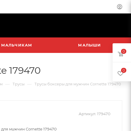
МАЛЬЧИКАМ
МАЛЫШИ
0
e 179470
0
—
—
м
Трусы
Трусы боксеры для мужчин Cornette 179470
Артикул:
179470
 для мужчин Cornette 179470