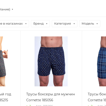
стание)
е в магазинах
Бренд
Категория
Модель
ый год
Трусы боксеры для мужчин
Трусы бок
85215
Cornette 185056
Cornette 1