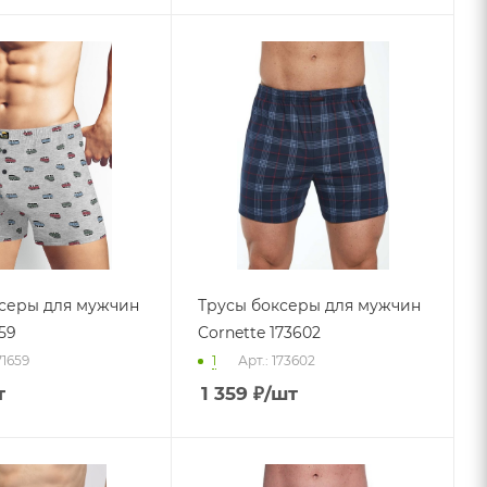
серы для мужчин
Трусы боксеры для мужчин
659
Cornette 173602
71659
1
Арт.: 173602
т
1 359
₽
/шт