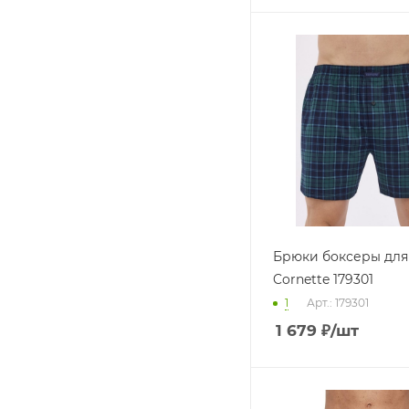
Брюки боксеры для
Cornette 179301
1
Арт.: 179301
1 679
₽
/шт