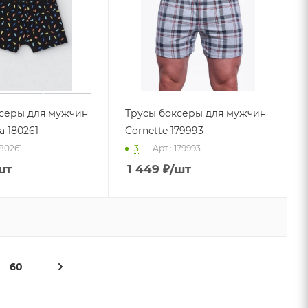
серы для мужчин
Трусы боксеры для мужчин
a 180261
Cornette 179993
180261
3
Арт.: 179993
шт
1 449
₽
/шт
60