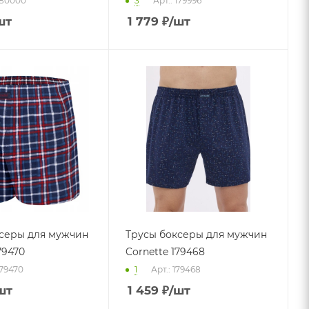
180000
3
Арт.: 179996
шт
1 779
₽
/шт
серы для мужчин
Трусы боксеры для мужчин
79470
Cornette 179468
179470
1
Арт.: 179468
шт
1 459
₽
/шт