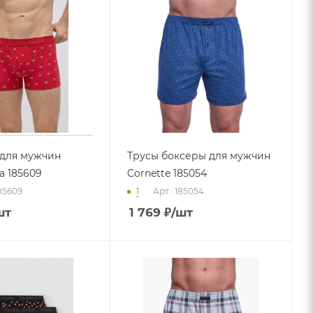
 для мужчин
Трусы боксеры для мужчин
a 185609
Cornette 185054
185609
1
Арт.: 185054
шт
1 769
₽
/шт