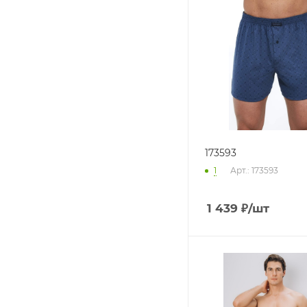
173593
1
Арт.: 173593
1 439
₽
/шт