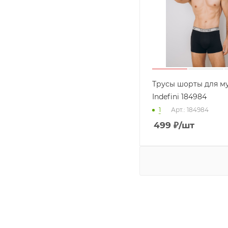
Трусы шорты для м
Indefini 184984
1
Арт.: 184984
499
₽
/шт