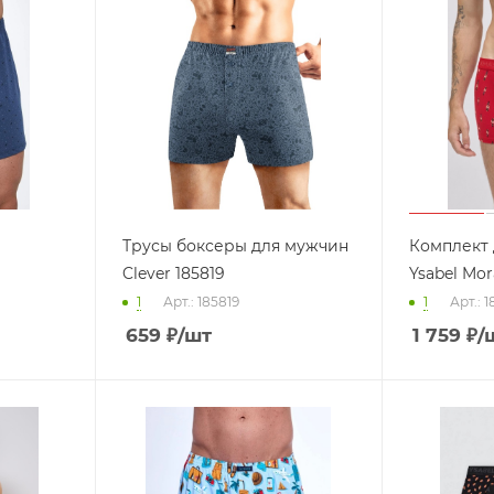
Трусы боксеры для мужчин
Комплект
Clever 185819
Ysabel Mor
1
Арт.: 185819
1
Арт.: 
659
₽
/шт
1 759
₽
/