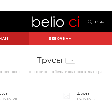
ПОИСК
НАМ
ДЕВОЧКАМ
Трусы
1193
о, женского и детского нижнего белья и колготок в Волгограде
русы
Шорты
27 ТОВАРОВ
372 ТОВАРА