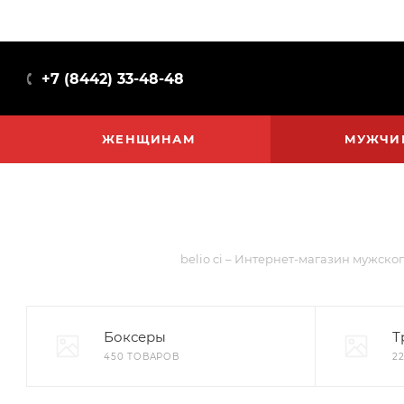
+7 (8442) 33-48-48
ЖЕНЩИНАМ
МУЖЧИ
belio ci – Интернет-магазин мужског
Боксеры
Т
450 ТОВАРОВ
2