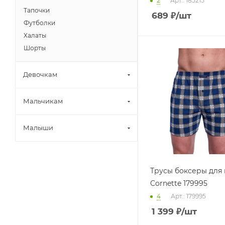
2
Арт.: 185215
Тапочки
689
₽
/шт
Футболки
Халаты
Шорты
Девочкам
Мальчикам
Малыши
Трусы боксеры для
Cornette 179995
4
Арт.: 179995
1 399
₽
/шт