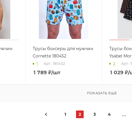
ужчин
Трусы боксеры для мужчин
Трусы бок
Cornette 180452
Ysabel Mor
1
Арт.: 180452
2
Арт.: 
1 789
₽
/шт
1 029
₽
/
ПОКАЗАТЬ ЕЩЕ
1
2
3
4