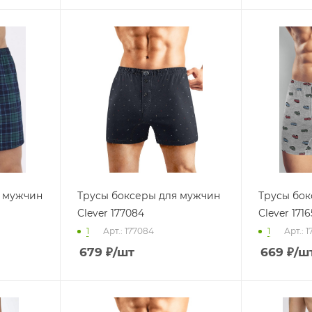
 мужчин
Трусы боксеры для мужчин
Трусы бок
Clever 177084
Clever 171
1
Арт.: 177084
1
Арт.: 1
679
₽
/шт
669
₽
/ш