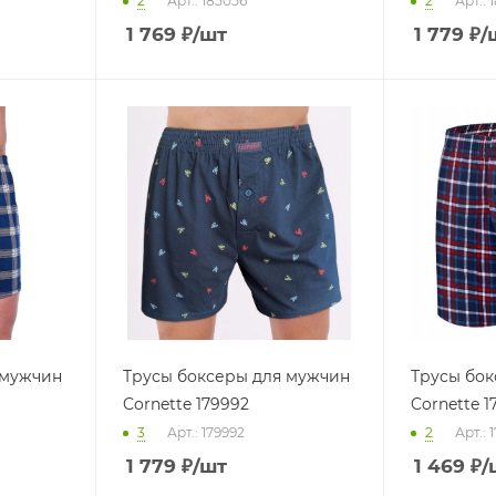
2
Арт.: 185056
2
Арт.: 
1 769
₽
/шт
1 779
₽
/
 мужчин
Трусы боксеры для мужчин
Трусы бок
Cornette 179992
Cornette 1
3
Арт.: 179992
2
Арт.: 
1 779
₽
/шт
1 469
₽
/