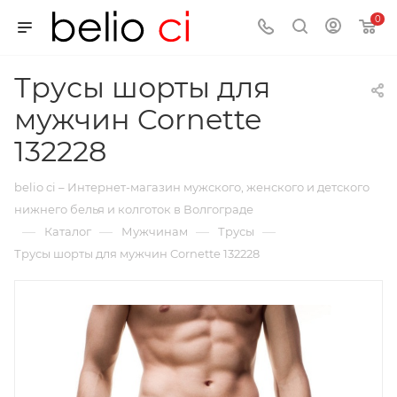
0
Трусы шорты для
мужчин Cornette
132228
belio ci – Интернет-магазин мужского, женского и детского
нижнего белья и колготок в Волгограде
—
—
—
—
Каталог
Мужчинам
Трусы
Трусы шорты для мужчин Cornette 132228