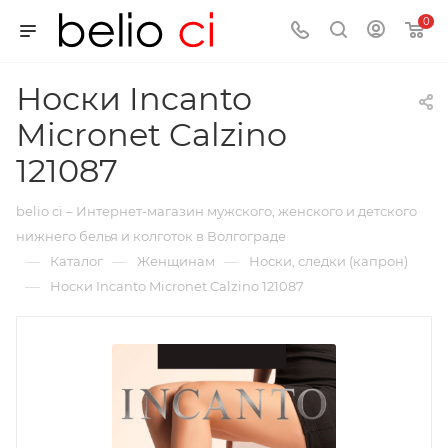
0
Носки Incanto
Micronet Calzino
121087
belio ci – Интернет-магазин мужского, женского и детского
нижнего белья и колготок в Волгограде
—
—
—
Каталог
Женщинам
Носки, следки (капрон)
—
Носки Incanto Micronet Calzino 121087