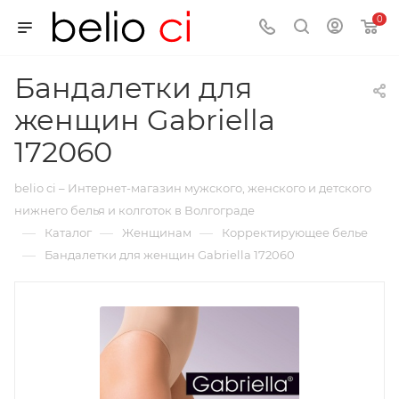
0
Бандалетки для
женщин Gabriella
172060
belio ci – Интернет-магазин мужского, женского и детского
нижнего белья и колготок в Волгограде
—
—
—
Каталог
Женщинам
Корректирующее белье
—
Бандалетки для женщин Gabriella 172060