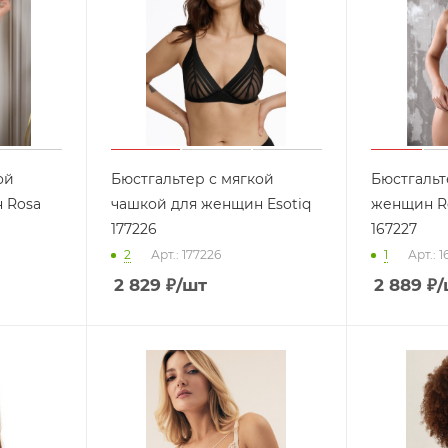
ой
Бюстгальтер с мягкой
Бюстгальт
 Rosa
чашкой для женщин Esotiq
женщин Ro
177226
167227
2
Арт.: 177226
1
Арт.: 
2 829
₽
/шт
2 889
₽
/