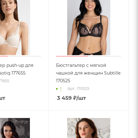
ер push-up для
Бюстгальтер с мягкой
otiq 177655
чашкой для женщин Subtille
170525
177655
1
Арт.: 170525
шт
3 459
₽
/шт