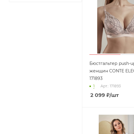
Бюстгальтер push-u
женщин CONTE ELE
171893
1
Арт.: 171893
2 099
₽
/шт