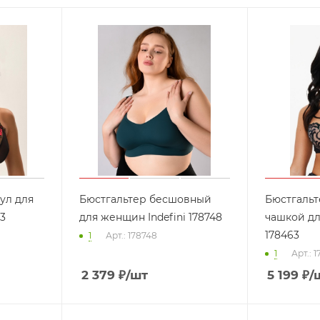
ул для
Бюстгальтер бесшовный
Бюстгальт
13
для женщин Indefini 178748
чашкой дл
178463
1
Арт.: 178748
1
Арт.: 
2 379
₽
/шт
5 199
₽
/