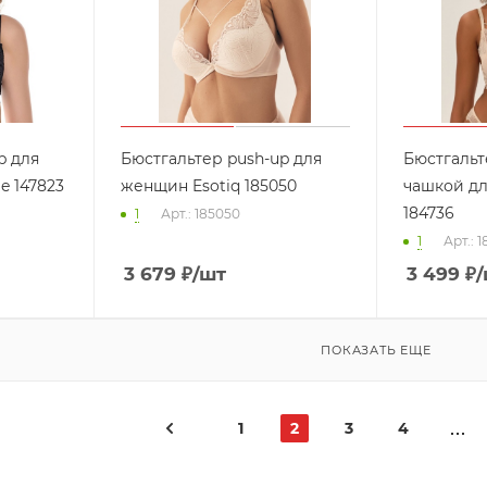
p для
Бюстгальтер push-up для
Бюстгальт
e 147823
женщин Esotiq 185050
чашкой дл
184736
1
Арт.: 185050
1
Арт.: 
3 679
₽
/шт
3 499
₽
/
ПОКАЗАТЬ ЕЩЕ
1
2
3
4