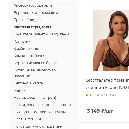
Аксессуары, бретели
Беременным, кормящим
Брюки, бриджи
Бюстгальтеры, топы
Джемпера, жакеты, кардиганы
Колготки
Комбинезоны
Комплекты белья
Корректирующее белье
Купальники, аксессуары
пляжные
Бюстгальтер трианг
Леггинсы, капри
женщин Esotiq 1793
Майки
1
Арт.: 179313
Носки, следки (капрон)
Носки, следки (хлопок, шерсть)
3 149
₽
/шт
Пижамы, комплекты одежды
Платья, туники
Пояса для чулок, подвязки