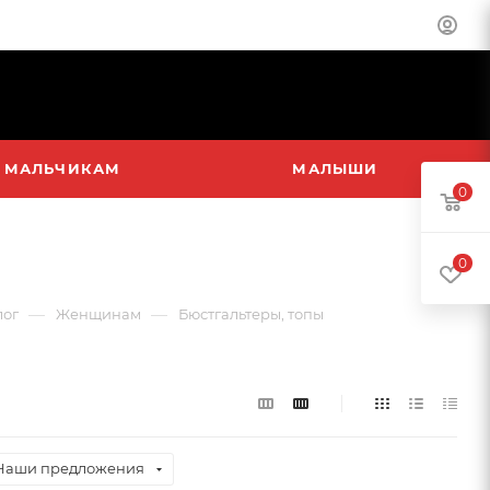
МАЛЬЧИКАМ
МАЛЫШИ
0
0
—
—
лог
Женщинам
Бюстгальтеры, топы
Наши предложения