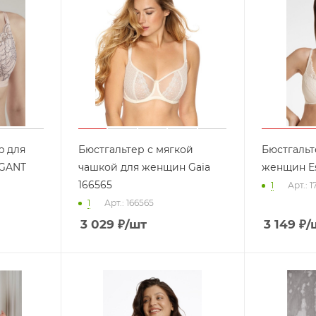
p для
Бюстгальтер с мягкой
Бюстгальт
GANT
чашкой для женщин Gaia
женщин Es
166565
1
Арт.: 
1
Арт.: 166565
3 029
₽
/шт
3 149
₽
/