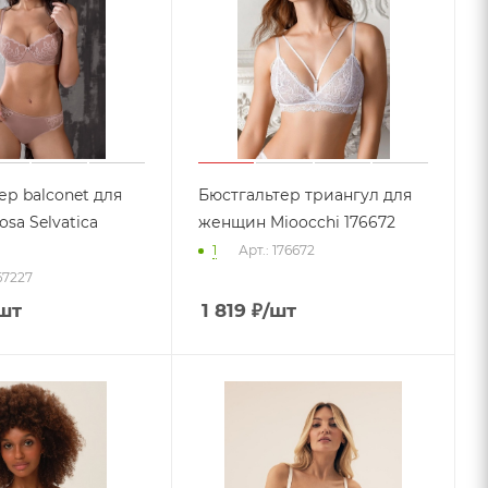
ер balconet для
Бюстгальтер триангул для
sa Selvatica
женщин Mioocchi 176672
1
Арт.: 176672
167227
шт
1 819
₽
/шт