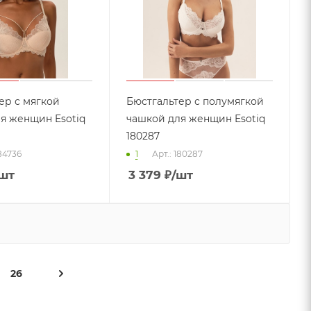
ер с мягкой
Бюстгальтер с полумягкой
я женщин Esotiq
чашкой для женщин Esotiq
180287
184736
1
Арт.: 180287
шт
3 379
₽
/шт
26