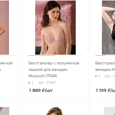
мягкой
Бюстгальтер с полумягкой
Бюстгальт
н
чашкой для женщин
женщин Mi
Mioocchi 177481
1
Арт.: 
1
Арт.: 177481
1 889
₽
/шт
1 199
₽
/