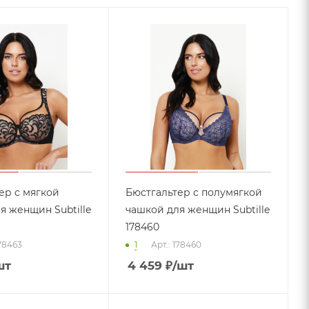
ер с мягкой
Бюстгальтер с полумягкой
я женщин Subtille
чашкой для женщин Subtille
178460
178463
1
Арт.: 178460
шт
4 459
₽
/шт