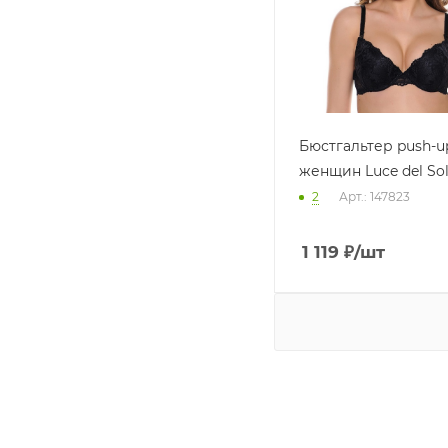
Бюстгальтер push-u
женщин Luce del Sol
2
Арт.: 147823
1 119
₽
/шт