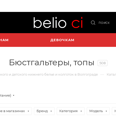
ПОИСК
НАМ
ДЕВОЧКАМ
Бюстгальтеры, топы
508
—
ского и детского нижнего белья и колготок в Волгограде
Ката
стание)
е в магазинах
Бренд
Категория
Модель