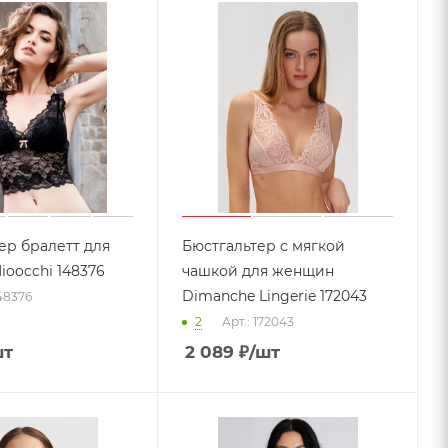
ер бралетт для
Бюстгальтер с мягкой
oocchi 148376
чашкой для женщин
Dimanche Lingerie 172043
148376
2
Арт.: 172043
шт
2 089
₽
/шт