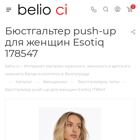
0
Бюстгальтер push-up
для женщин Esotiq
178547
belio ci – Интернет-магазин мужского, женского и детского
нижнего белья и колготок в Волгограде
—
—
—
—
Каталог
Женщинам
Бюстгальтеры, топы
Бюстгальтер push-up для женщин Esotiq 178547