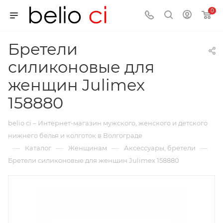
0
Бретели
силиконовые для
женщин Julimex
158880
belio ci – Интернет-магазин мужского, женского и детского
нижнего белья и колготок в Волгограде
—
—
—
—
Каталог
Женщинам
Аксессуары, бретели
Бретели силиконовые для женщин Julimex 158880