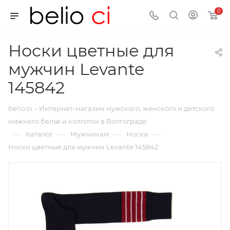
0
Носки цветные для
мужчин Levante
145842
belio ci – Интернет-магазин мужского, женского и детского
нижнего белья и колготок в Волгограде
—
—
—
—
Каталог
Мужчинам
Носки
Носки цветные для мужчин Levante 145842