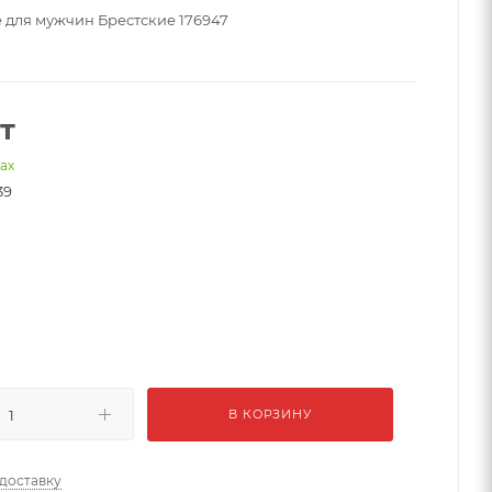
 для мужчин Брестские 176947
т
нах
39
й
В КОРЗИНУ
 доставку