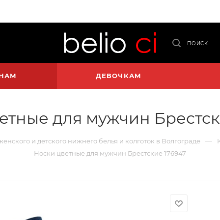
ПОИСК
НАМ
ДЕВОЧКАМ
етные для мужчин Брестск
—
 женского и детского нижнего белья и колготок в Волгограде
Носки цветные для мужчин Брестские 176947