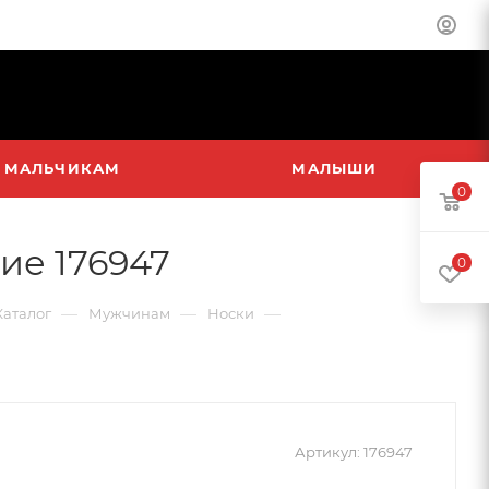
МАЛЬЧИКАМ
МАЛЫШИ
0
ие 176947
0
—
—
—
Каталог
Мужчинам
Носки
Артикул:
176947