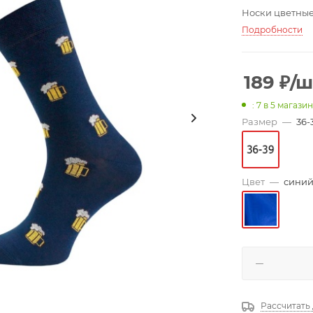
Носки цветные
Подробности
189
₽
/ш
: 7
в 5 магази
Размер
—
36-
Цвет
—
сини
Рассчитать