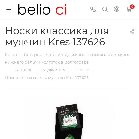
0
Носки классика для
мужчин Kres 137626
belio ci – Интернет-магазин мужского, женского и детского
нижнего белья и колготок в Волгограде
—
—
—
—
Каталог
Мужчинам
Носки
Носки классика для мужчин Kres 137626