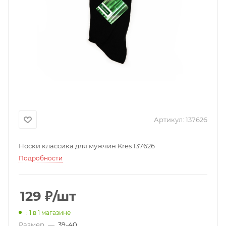
Артикул:
137626
Носки классика для мужчин Kres 137626
Подробности
129
₽
/шт
: 1
в 1 магазине
Размер
—
39-40