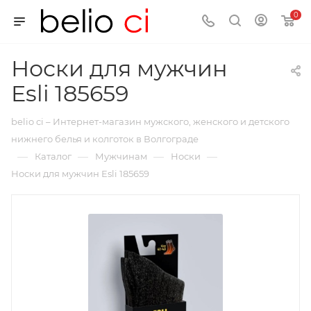
0
Носки для мужчин
Esli 185659
belio ci – Интернет-магазин мужского, женского и детского
нижнего белья и колготок в Волгограде
—
—
—
—
Каталог
Мужчинам
Носки
Носки для мужчин Esli 185659