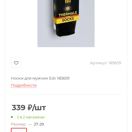
Артикул:
185659
Носки для мужчин Esli 185659
Подробности
339
₽
/шт
: 2
в 2 магазинах
Размер
—
27-29