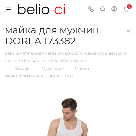
0
майка для мужчин
DOREA 173382
belio ci – Интернет-магазин мужского, женского и детского
нижнего белья и колготок в Волгограде
—
—
—
—
Каталог
Мужчинам
Майки
майка для мужчин DOREA 173382