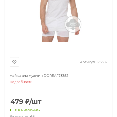
Артикул:
173382
майка для мужчин DOREA 173382
Подробности
479
₽
/шт
: 8
в 4 магазинах
Размер
—
48