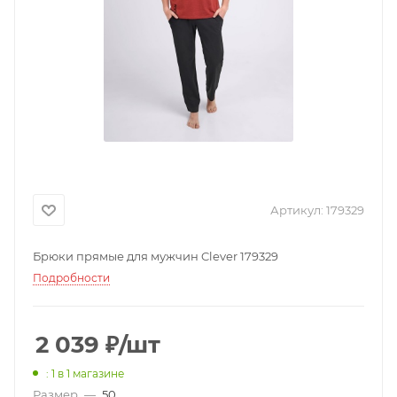
Артикул:
179329
Брюки прямые для мужчин Clever 179329
Подробности
2 039
₽
/шт
: 1
в 1 магазине
Размер
—
50