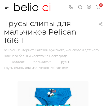
0
Трусы слипы для
мальчиков Pelican
161611
belio ci – Интернет-магазин мужского, женского и детского
нижнего белья и колготок в Волгограде
—
—
—
—
Каталог
Мальчикам
Трусы
Трусы слипы для мальчиков Pelican 161611