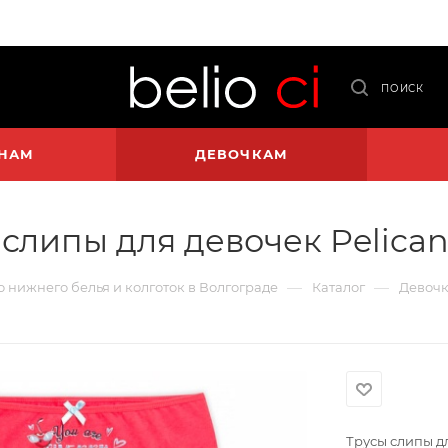
ПОИСК
НАМ
ДЕВОЧКАМ
слипы для девочек Pelican
—
—
го нижнего белья и колготок в Волгограде
Каталог
Девоч
Трусы слипы дл