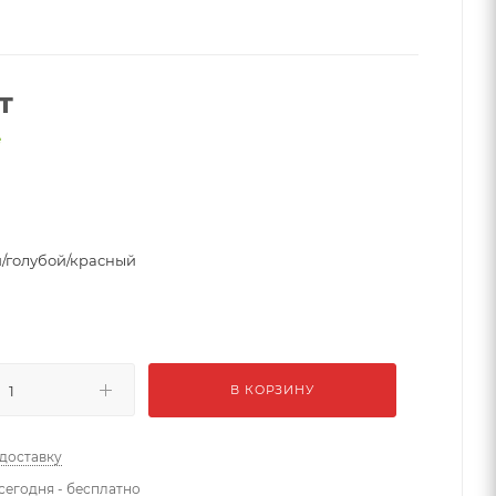
т
е
/голубой/красный
В КОРЗИНУ
 доставку
сегодня - бесплатно