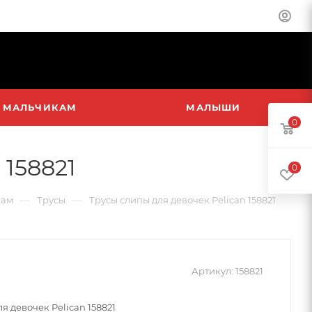
МАЛЬЧИКАМ
МАЛЫШИ
0
 158821
0
—
—
кам
Трусы
Трусы слипы для девочек Pelican 158821
Артикул:
158821
я девочек Pelican 158821