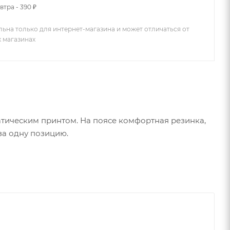
втра - 390 ₽
льна только для интернет-магазина и может отличаться от
х магазинах
атическим принтом. На поясе комфортная резинка,
за одну позицию.