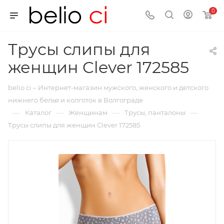
0
Трусы слипы для
женщин Clever 172585
belio ci – Интернет-магазин мужского, женского и детского
нижнего белья и колготок в Волгограде
—
—
—
—
Каталог
Женщинам
Трусы, панталоны
Трусы слипы для женщин Clever 172585