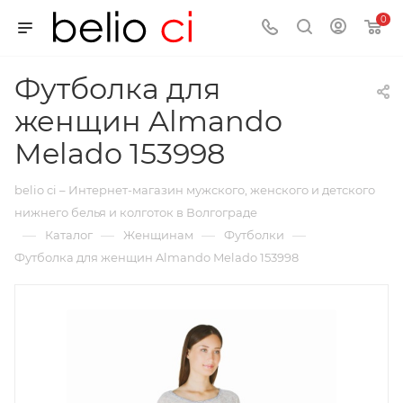
0
Футболка для
женщин Almando
Melado 153998
belio ci – Интернет-магазин мужского, женского и детского
нижнего белья и колготок в Волгограде
—
—
—
—
Каталог
Женщинам
Футболки
Футболка для женщин Almando Melado 153998