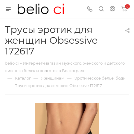
0
Трусы эротик для
женщин Obsessive
172617
belio ci – Интернет-магазин мужского, женского и детского
нижнего белья и колготок в Волгограде
—
—
—
Каталог
Женщинам
Эротическое белье, боди
—
Трусы эротик для женщин Obsessive 172617