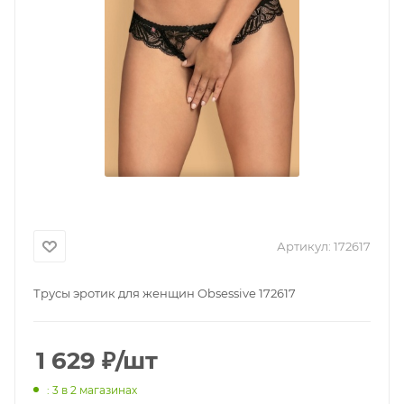
Артикул:
172617
Трусы эротик для женщин Obsessive 172617
1 629
₽
/шт
: 3
в 2 магазинах