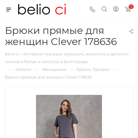
0
Брюки прямые для
женщин Clever 178636
belio ci – Интернет-магазин мужского, женского и детского
нижнего белья и колготок в Волгограде
—
—
—
—
Каталог
Женщинам
Брюки, бриджи
Брюки прямые для женщин Clever 178636