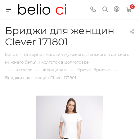
0
Бриджи для женщин
Clever 171801
belio ci – Интернет-магазин мужского, женского и детского
нижнего белья и колготок в Волгограде
—
—
—
—
Каталог
Женщинам
Брюки, бриджи
Бриджи для женщин Clever 171801