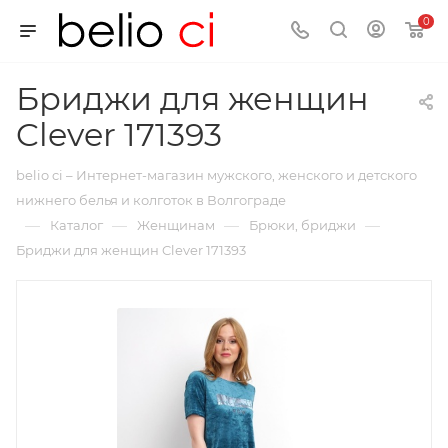
0
Бриджи для женщин
Clever 171393
belio ci – Интернет-магазин мужского, женского и детского
нижнего белья и колготок в Волгограде
—
—
—
—
Каталог
Женщинам
Брюки, бриджи
Бриджи для женщин Clever 171393