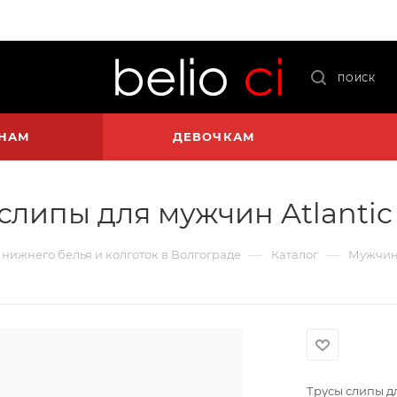
ПОИСК
НАМ
ДЕВОЧКАМ
слипы для мужчин Atlantic
—
—
о нижнего белья и колготок в Волгограде
Каталог
Мужчи
Трусы слипы дл