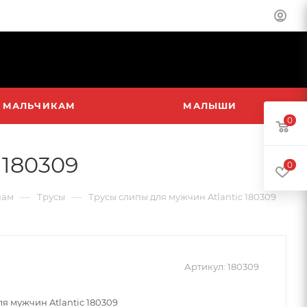
МАЛЬЧИКАМ
МАЛЫШИ
0
 180309
0
—
—
нам
Трусы
Трусы слипы для мужчин Atlantic 180309
Артикул:
180309
я мужчин Atlantic 180309