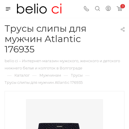
0
Трусы слипы для
мужчин Atlantic
176935
belio ci – Интернет-магазин мужского, женского и детского
нижнего белья и колготок в Волгограде
—
—
—
—
Каталог
Мужчинам
Трусы
Трусы слипы для мужчин Atlantic 176935