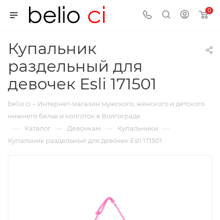
0
Купальник
раздельный для
девочек Esli 171501
belio ci – Интернет-магазин мужского, женского и детского
нижнего белья и колготок в Волгограде
—
—
—
—
Каталог
Девочкам
Купальники
Купальник раздельный для девочек Esli 171501