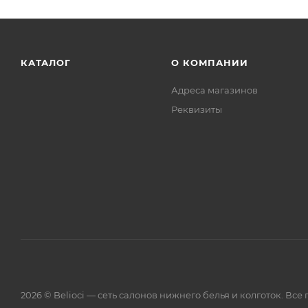
КАТАЛОГ
О КОМПАНИИ
Адреса магазинов
Реквизиты
2026 © Belioci — сеть салонов нижнего белья и колготок. Вс