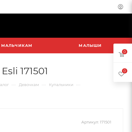
МАЛЬЧИКАМ
МАЛЫШИ
0
sli 171501
0
—
—
—
алог
Девочкам
Купальники
Артикул:
171501