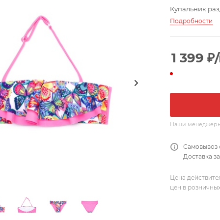
Купальник разд
Подробности
1 399
₽
Наши менеджеры о
Самовывоз 
Доставка за
Цена действите
цен в розничны