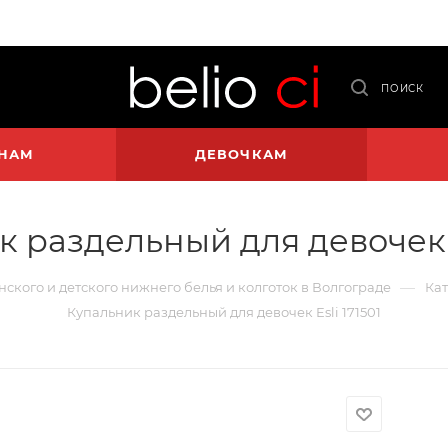
ПОИСК
НАМ
ДЕВОЧКАМ
 раздельный для девочек E
—
енского и детского нижнего белья и колготок в Волгограде
Кат
Купальник раздельный для девочек Esli 171501