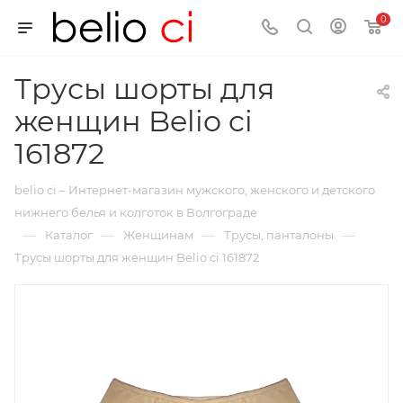
0
Трусы шорты для
женщин Belio ci
161872
belio ci – Интернет-магазин мужского, женского и детского
нижнего белья и колготок в Волгограде
—
—
—
—
Каталог
Женщинам
Трусы, панталоны
Трусы шорты для женщин Belio ci 161872