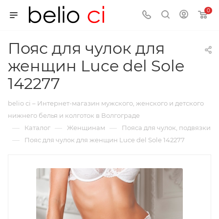
0
Пояс для чулок для
женщин Luce del Sole
142277
belio ci – Интернет-магазин мужского, женского и детского
нижнего белья и колготок в Волгограде
—
—
—
Каталог
Женщинам
Пояса для чулок, подвязки
—
Пояс для чулок для женщин Luce del Sole 142277