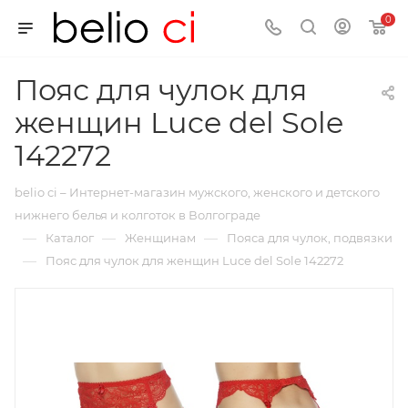
0
Пояс для чулок для
женщин Luce del Sole
142272
belio ci – Интернет-магазин мужского, женского и детского
нижнего белья и колготок в Волгограде
—
—
—
Каталог
Женщинам
Пояса для чулок, подвязки
—
Пояс для чулок для женщин Luce del Sole 142272