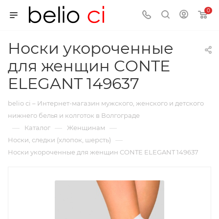
0
Носки укороченные
для женщин CONTE
ELEGANT 149637
belio ci – Интернет-магазин мужского, женского и детского
нижнего белья и колготок в Волгограде
—
—
—
Каталог
Женщинам
—
Носки, следки (хлопок, шерсть)
Носки укороченные для женщин CONTE ELEGANT 149637