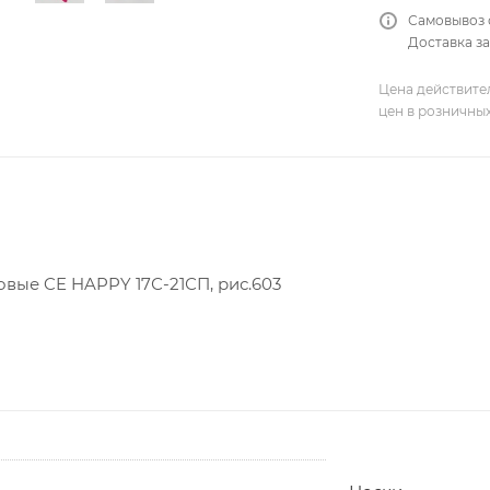
Самовывоз 
Доставка за
Цена действите
цен в розничны
вые CE HAPPY 17С-21СП, рис.603