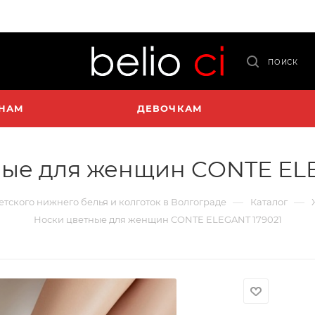
ПОИСК
НАМ
ДЕВОЧКАМ
ные для женщин CONTE ELE
—
—
детского нижнего белья и колготок в Волгограде
Каталог
Носки цветные для женщин CONTE ELEGANT 179021