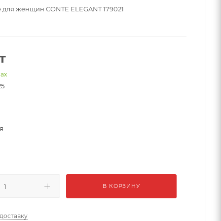
 для женщин CONTE ELEGANT 179021
т
нах
25
я
В КОРЗИНУ
 доставку