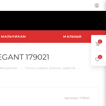
МАЛЬЧИКАМ
МАЛЫШИ
0
GANT 179021
0
—
—
Женщинам
Носки, следки (хлопок, шерсть)
Артикул:
179021