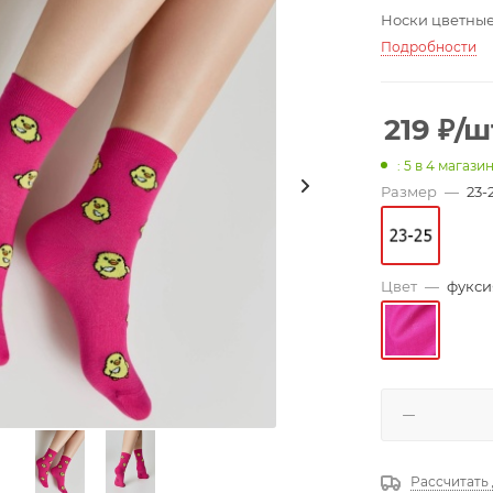
Носки цветные
Подробности
219
₽
/ш
: 5
в 4 магази
Размер
—
23-
Цвет
—
фукси
Рассчитать