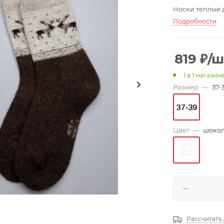
Носки теплые 
Подробности
819
₽
/ш
: 1
в 1 магазин
Размер
—
37-
Цвет
—
шокол
Рассчитать