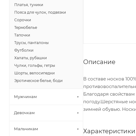
Платья, туники
Пояса для чулок, подвязки
Сорочки
Термобелье
Тапочки
Трусы, панталоны
Футболки
Халаты, рубашки
Описание
Чулки, гольфы, гетры
Шорты, велосипедки
В составе носков 100
Эротическое белье, боди
противовоспалительны
Благодаря свойствам 
Мужчинам
погоду.Шерстяные нос
зимней обувью. Носки
Девочкам
Мальчикам
Характеристики