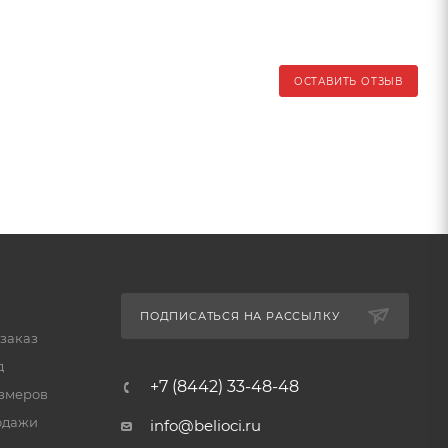
ОСТАВИТЬ ОТЗЫВ
ПОДПИСАТЬСЯ НА РАССЫЛКУ
 заказ
д
+7 (8442) 33-48-48
змеров
одажи
info@belioci.ru