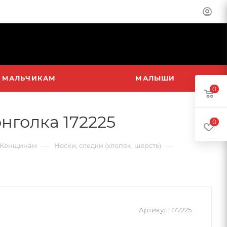
МАЛЬЧИКАМ
МАЛЫШИ
0
нголка 172225
0
—
—
Женщинам
Носки, следки (хлопок, шерсть)
Артикул:
172225