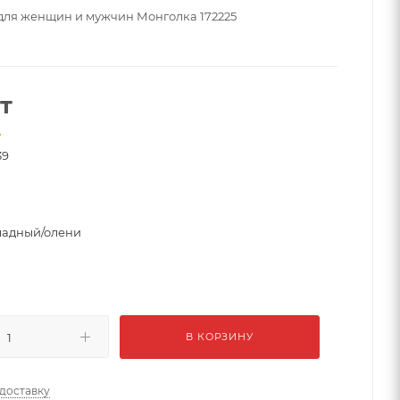
для женщин и мужчин Монголка 172225
т
е
39
адный/олени
В КОРЗИНУ
 доставку