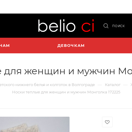
ПОИСК
НАМ
ДЕВОЧКАМ
 для женщин и мужчин Мо
—
—
детского нижнего белья и колготок в Волгограде
Каталог
Носки теплые для женщин и мужчин Монголка 172225